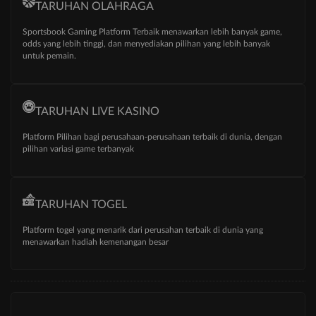
TARUHAN OLAHRAGA
Sportsbook Gaming Platform Terbaik menawarkan lebih banyak game,
odds yang lebih tinggi, dan menyediakan pilihan yang lebih banyak
untuk pemain.
TARUHAN LIVE KASINO
Platform Pilihan bagi perusahaan-perusahaan terbaik di dunia, dengan
pilihan variasi game terbanyak
TARUHAN TOGEL
Platform togel yang menarik dari perusahan terbaik di dunia yang
menawarkan hadiah kemenangan besar