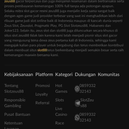
zeus88
gacor terpercaya dan juga menjamin keamanan dalam bertransaksi serta
proses pembayaran kemenangan 100% full tanpa ada potongan apapun.
Selaku mitra slot gacor resmi zeus88 juga menjalin kerja sama sangat baik
dengan agen game judi provider terbesar yang saat ini menghadirkan lebih dari
ribuan game judi slot online baik di Indonesia maupun di kancah dunia seperti
Zeus Slot, Zeusslot, Pragmatic Play, PG Slot Slotzeus88, Habanero dan
Joker123. Selain itu, zeus slot dan slot88 juga diluncurkan secara khusus di
situs slot zeus88 tidak lain karena kami telah menjadi pionir situs slot gacor
yang mengusung tema dewa zeus pertama kali di Indonesia, sehingga kami
mengajak kalian para player untuk bergabung dan terus memberikan kontribusi
dalam membuat situs
slot88
terus berkembang menjadi semakin besar serta raih
kemenangan maxwin bersama kami.
Kebijaksanaan
Platform
Kategori
Dukungan
Komunitas
Tentang
Promosi
Hot
0859332
Slotzeus88
Games
32143
Loyalty
Responsible
Slots
SlotZeu
Referral
Gambling
s88
Live
Pusat Bantuan
Casino
0859332
32143
Ketentuan
Race