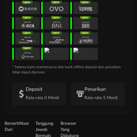
* Selama bank maintenance dan bank offline deposit dan penarikan
tidak dapat diproses
Deposit
Penarikan
Rata-rata 0 Menit
Rata-rata 5 Menit
Bersertifikasi
Tanggung
Browser
Dari
Jawab
Yang
Bermain
Didukung