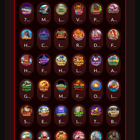
77 FORTUNE
Magic Wheel
Little Farm
Venice Mask
PIRATE LEGEND
Alice Wonderland
House of Dog
Club Party
Insect Temple
Rio Carnival
Daruma Block
Fairy of Riches
Hawaiian Totem
Fruity Jester
Honey Bee Bee
Lucky Snake
Hip Hop Penguin
Alien Hive
Goblin Slayer
FORTUNE DRUM
MAYAN TEMPLE
FIRE KINGDOM
OCEAN ADVENTURE
LUCKY BEASTS
SUSHI BONANZA
EGGY BUNNIES
EMONJI
LUCKY PET
TUTTI FRUTTI
BONUS BEAR