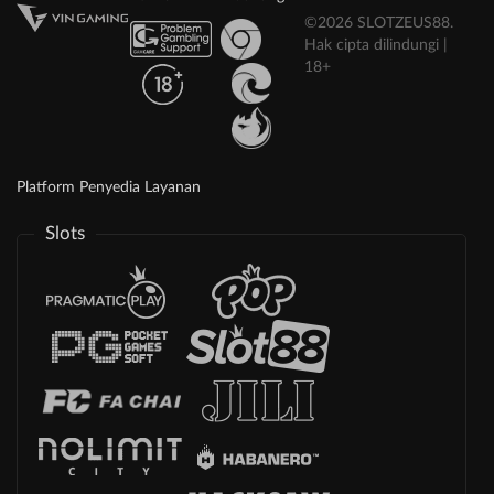
©2026 SLOTZEUS88.
Hak cipta dilindungi |
18+
Platform Penyedia Layanan
Slots