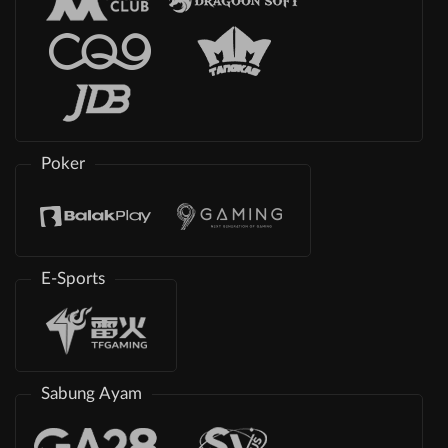
Poker
E-Sports
Sabung Ayam