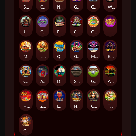
SHIBA VILLAGE
CHRISTMAS GIFT
NEZHA DEMON REBORN
GOLDEN LOTUS
GOD LIST
WAR SAINT
JOURNEY WEST
CRAZY 7
FUNKEY MONKEY
8 BALL SLOTS
CIRCUS
JIN QIAN WA
MIGHTY SPARTAN
LION KING
QUEEN OF THE NILE
GEISHA
MISS KITTY
BUFFALO
CHOY SUN DOA
AMONG US
DRAGON BALL
SILVER BULLET
GOLDEN TOUR
ARCHER
HOT FRUITS 20
ZHAO CAI TONG ZHI
LONG LONG LONG
Halloween Fortune
CAT QUEEN
Triple Monkey
CUTE TIGER