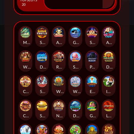
TOP
SLOTS
20
Mystical Beasts
Snake Castle
Aliens Madness
GREAT BLUE
Sea Circus
A NIGHT OUT
WILD WEST
DOLPHIN TREASURE
RAGNAROK FIRE STORM
Sweet Buffet
PANTHER MOON
DRAGON GATE
Cai Shen Do
5 DRAGONS
Wings of God
Winter Magic
Excalibur Legend
IRISH LUCK
Chinese Fair
SAFARI HEAT
Neko The Fortune Cat
DOLPHIN REEF
GREEN GOLD
LOTTO MADNESS