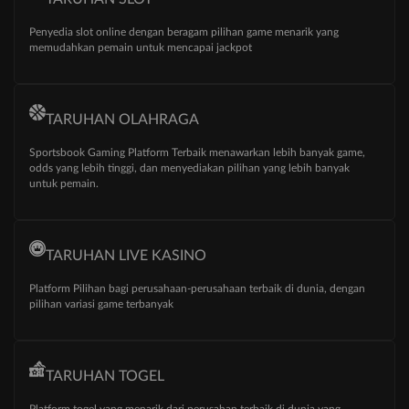
Penyedia slot online dengan beragam pilihan game menarik yang
memudahkan pemain untuk mencapai jackpot
TARUHAN OLAHRAGA
Sportsbook Gaming Platform Terbaik menawarkan lebih banyak game,
odds yang lebih tinggi, dan menyediakan pilihan yang lebih banyak
untuk pemain.
TARUHAN LIVE KASINO
Platform Pilihan bagi perusahaan-perusahaan terbaik di dunia, dengan
pilihan variasi game terbanyak
TARUHAN TOGEL
Platform togel yang menarik dari perusahan terbaik di dunia yang