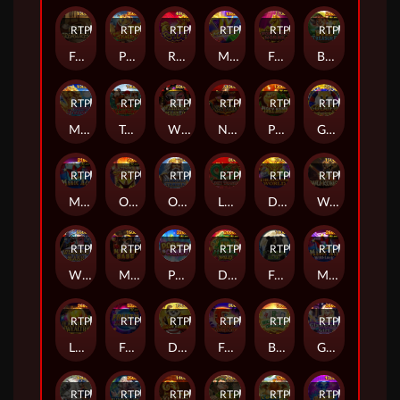
RTP
82%
RTP
82%
RTP
88%
RTP
91%
RTP
79%
RTP
86%
Four Treasures
Prosperity Tiger
Rooster In Love
MarvelousIV
FortuneHorse
Bull Treasure
RTP
93%
RTP
92%
RTP
84%
RTP
94%
RTP
82%
RTP
87%
Moonlight Treasure
TripleKingKong
Winning Mask II
New Year
Piggy Bank
GoLaiFu
RTP
88%
RTP
81%
RTP
RTP
RTP
82%
RTP
Magic Ace
Open Sesame Mega
Olympian Temple
Lucky Dragons
DragonsWorld
Wukong
RTP
RTP
84%
RTP
85%
RTP
88%
RTP
87%
RTP
79%
Winning Mask
MinerBabe
Pop Pop Candy
Dragon Soar - Hyper Wild
Formosa Bear
Magic Ace WILD LOCK
RTP
95%
RTP
85%
RTP
RTP
93%
RTP
92%
RTP
91%
LanternWealth
Fruity Bonanza
Dragon Warrior
FunkyKingKong
Big Three Dragons
Glamorous Girl
RTP
82%
RTP
79%
RTP
84%
RTP
RTP
85%
RTP
91%