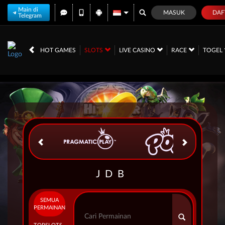
Main di
MASUK
DAF
Telegram
IDR
12,673,506,
HOT GAMES
SLOTS
LIVE CASINO
RACE
TOGEL
JDB
SEMUA
PERMAINAN