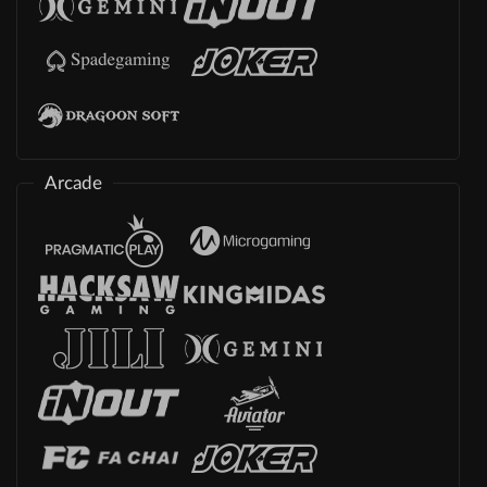
Arcade