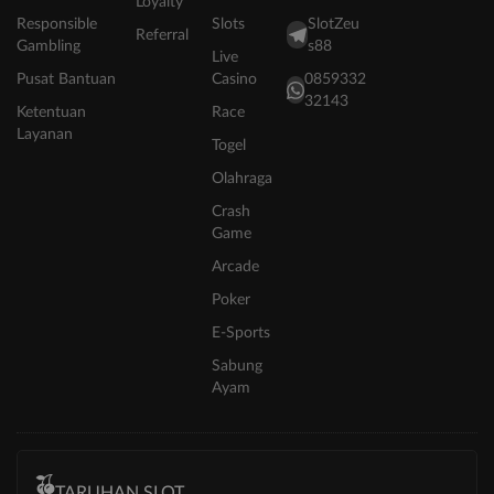
Loyalty
Responsible
Slots
SlotZeu
Referral
Gambling
s88
Live
Pusat Bantuan
Casino
0859332
32143
Ketentuan
Race
Layanan
Togel
Olahraga
Crash
Game
Arcade
Poker
E-Sports
Sabung
Ayam
TARUHAN SLOT