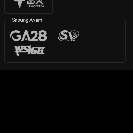
Sabung Ayam