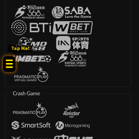
Tap Me!
Crash Game