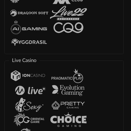
Live Casino