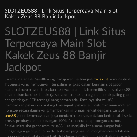
SLOTZEUS88 | Link Situs Terpercaya Main Slot
Kakek Zeus 88 Banjir Jackpot
SLOTZEUS88 | Link Situs
Terpercaya Main Slot
Kakek Zeus 88 Banjir
Jackpot
Selamat datang di Zeus88 yang merupakan partner judi
zeus slot
nomor satu di
Indonesia yang mempunyai fitur paling lengkap dalam bermain slot gacor
membuat para player tidak akan kecewa karena telah memilih situs slot zeus88,
dikarenakan kami telah bekerja sama untuk membuat game terbaik paling gacor
dengan tingkat RTP tertinggi yang pernah ada. Tentunya slot zeus88
memberikan pelayanan bintang lima seperti pelayanan costumer service 24 jam
nonstop secara daring yang memberikan informasi terkait dengan situs slot
zeus88
gacor terpercaya dan juga menjamin keamanan dalam bertransaksi serta
proses pembayaran kemenangan 100% full tanpa ada potongan apapun.
Selaku mitra slot gacor resmi zeus88 juga menjalin kerja sama sangat baik
dengan agen game judi provider terbesar yang saat ini menghadirkan lebih dari
ribuan game judi slot online baik di Indonesia maupun di kancah dunia seperti