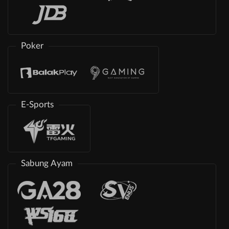
Poker
E-Sports
Sabung Ayam