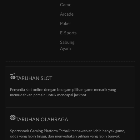
Game
Arcade
Poker
E-Sports
Sabung
Ayam
TARUHAN SLOT
Penyedia slot online dengan beragam pilihan game menarik yang
memudahkan pemain untuk mencapai jackpot
TARUHAN OLAHRAGA
Sportsbook Gaming Platform Terbaik menawarkan lebih banyak game,
odds yang lebih tinggi, dan menyediakan pilihan yang lebih banyak