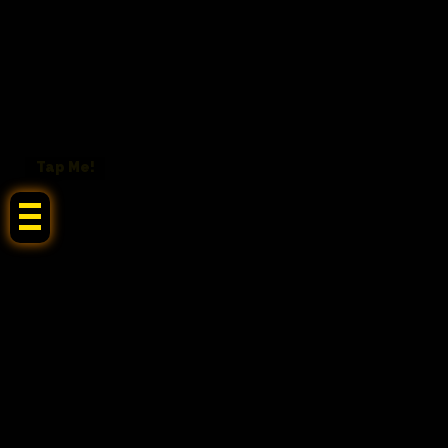
Tap Me!